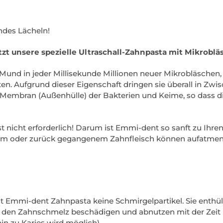
undes Lächeln!
t unsere spezielle Ultraschall-Zahnpasta mit Mikroblä
und in jeder Millisekunde Millionen neuer Mikrobläschen, 
ten. Aufgrund dieser Eigenschaft dringen sie überall in Zw
e Membran (Außenhülle) der Bakterien und Keime, so dass die
 nicht erforderlich! Darum ist Emmi-dent so sanft zu Ihre
em oder zurück gegangenem Zahnfleisch können aufatmen
Emmi-dent Zahnpasta keine Schmirgelpartikel. Sie enthült
n den Zahnschmelz beschädigen und abnutzen mit der Zeit (
in zu Karies wird möglich).