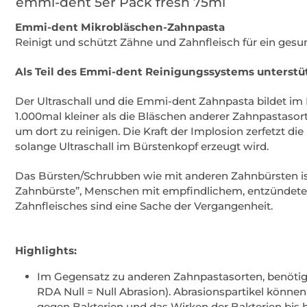
emmi-dent 5er Pack fresh 75ml
Emmi-dent Mikrobläschen-Zahnpasta
Reinigt und schützt Zähne und Zahnfleisch für ein ges
Als Teil des Emmi-dent Reinigungssystems unterstütz
Der Ultraschall und die Emmi-dent Zahnpasta bildet im M
1.000mal kleiner als die Bläschen anderer Zahnpastasor
um dort zu reinigen. Die Kraft der Implosion zerfetzt di
solange Ultraschall im Bürstenkopf erzeugt wird.
Das Bürsten/Schrubben wie mit anderen Zahnbürsten ist
Zahnbürste”, Menschen mit empfindlichem, entzündet
Zahnfleisches sind eine Sache der Vergangenheit.
Highlights:
Im Gegensatz zu anderen Zahnpastasorten, benötigt 
RDA Null = Null Abrasion). Abrasionspartikel könne
gegen Bakterien und das Wirken der Bakterien bis h