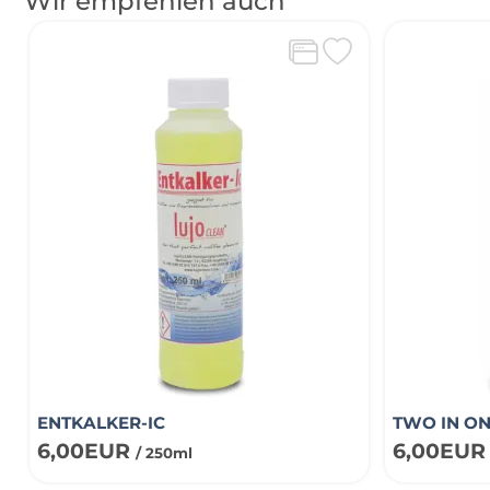
Wir empfehlen auch
ENTKALKER-IC
TWO IN O
6,00EUR
6,00EU
/ 250ml